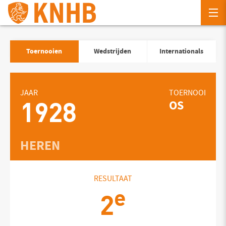
Toernooien
Wedstrijden
Internationals
JAAR
TOERNOOI
1928
OS
HEREN
RESULTAAT
e
2